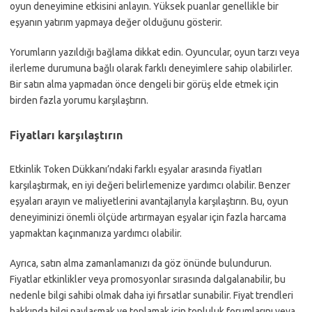
oyun deneyimine etkisini anlayın. Yüksek puanlar genellikle bir
eşyanın yatırım yapmaya değer olduğunu gösterir.
Yorumların yazıldığı bağlama dikkat edin. Oyuncular, oyun tarzı veya
ilerleme durumuna bağlı olarak farklı deneyimlere sahip olabilirler.
Bir satın alma yapmadan önce dengeli bir görüş elde etmek için
birden fazla yorumu karşılaştırın.
Fiyatları karşılaştırın
Etkinlik Token Dükkanı’ndaki farklı eşyalar arasında fiyatları
karşılaştırmak, en iyi değeri belirlemenize yardımcı olabilir. Benzer
eşyaları arayın ve maliyetlerini avantajlarıyla karşılaştırın. Bu, oyun
deneyiminizi önemli ölçüde artırmayan eşyalar için fazla harcama
yapmaktan kaçınmanıza yardımcı olabilir.
Ayrıca, satın alma zamanlamanızı da göz önünde bulundurun.
Fiyatlar etkinlikler veya promosyonlar sırasında dalgalanabilir, bu
nedenle bilgi sahibi olmak daha iyi fırsatlar sunabilir. Fiyat trendleri
hakkında bilgi paylaşmak ve toplamak için topluluk forumlarını veya