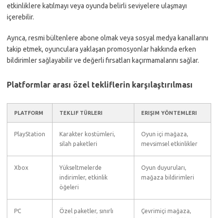
etkinliklere katılmayı veya oyunda belirli seviyelere ulaşmayı
içerebilir.
Ayrıca, resmi bültenlere abone olmak veya sosyal medya kanallarını
takip etmek, oyunculara yaklaşan promosyonlar hakkında erken
bildirimler sağlayabilir ve değerli fırsatları kaçırmamalarını sağlar.
Platformlar arası özel tekliflerin karşılaştırılması
PLATFORM
TEKLIF TÜRLERI
ERIŞIM YÖNTEMLERI
PlayStation
Karakter kostümleri,
Oyun içi mağaza,
silah paketleri
mevsimsel etkinlikler
Xbox
Yükseltmelerde
Oyun duyuruları,
indirimler, etkinlik
mağaza bildirimleri
öğeleri
PC
Özel paketler, sınırlı
Çevrimiçi mağaza,