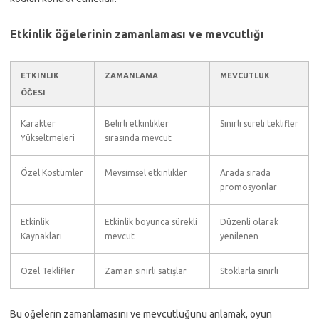
Etkinlik öğelerinin zamanlaması ve mevcutlığı
ETKINLIK
ZAMANLAMA
MEVCUTLUK
ÖĞESI
Karakter
Belirli etkinlikler
Sınırlı süreli teklifler
Yükseltmeleri
sırasında mevcut
Özel Kostümler
Mevsimsel etkinlikler
Arada sırada
promosyonlar
Etkinlik
Etkinlik boyunca sürekli
Düzenli olarak
Kaynakları
mevcut
yenilenen
Özel Teklifler
Zaman sınırlı satışlar
Stoklarla sınırlı
Bu öğelerin zamanlamasını ve mevcutluğunu anlamak, oyun