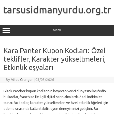
Skip
to
tarsusidmanyurdu.org.tr
content
Menu
Kara Panter Kupon Kodları: Özel
teklifler, Karakter yükseltmeleri,
Etkinlik eşyaları
By
Miles Granger
|
03/03/2026
Black Panther kupon kodlarının heyecan verici dünyasını keşfedin;
bu kodlar, franchise ile ilgili dijital satın alımlarda özel indirimler
sunar. Bu kodlar, karakter yükseltmeleri ve özel etkinlik öğeleri için
ödeme sırasında kullanılabilir, oyun deneyiminizi geliştirir. Bu