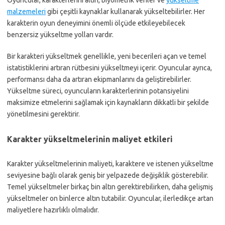
Oyuncular, karakterlerini altın, biyometrik veriler ve
yükseltme
malzemeleri
gibi çeşitli kaynaklar kullanarak yükseltebilirler. Her
karakterin oyun deneyimini önemli ölçüde etkileyebilecek
benzersiz yükseltme yolları vardır.
Bir karakteri yükseltmek genellikle, yeni becerileri açan ve temel
istatistiklerini artıran rütbesini yükseltmeyi içerir. Oyuncular ayrıca,
performansı daha da artıran ekipmanlarını da geliştirebilirler.
Yükseltme süreci, oyuncuların karakterlerinin potansiyelini
maksimize etmelerini sağlamak için kaynakların dikkatli bir şekilde
yönetilmesini gerektirir.
Karakter yükseltmelerinin maliyet etkileri
Karakter yükseltmelerinin maliyeti, karaktere ve istenen yükseltme
seviyesine bağlı olarak geniş bir yelpazede değişiklik gösterebilir.
Temel yükseltmeler birkaç bin altın gerektirebilirken, daha gelişmiş
yükseltmeler on binlerce altın tutabilir. Oyuncular, ilerledikçe artan
maliyetlere hazırlıklı olmalıdır.