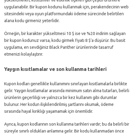
yükseltmeleri, kostümler ve etkinlik öğeleri gibi çeşitli ürünlere
uygulanabilir. Bir kupon kodunu kullanmak için, perakendecinin web
sitesindeki veya oyun platformundaki ödeme sürecinde belirtilen
alana kodu girmeniz yeterlidir.
Örneğin, bir karakter yükseltmesi 10 $ ise ve %20 indirim sağlayan
bir kupon kodunuz varsa, kodu girmek fiyatı 8 $’a düşürür. Bu basit
uygulama, en sevdiğiniz Black Panther ürünlerinde tasarruf
etmenizi kolaylaştırır.
Yaygın kısıtlamalar ve son kullanma tarihleri
Kupon kodları genellikle kullanımını sınırlayan kısıtlamalarla birlikte
gelir. Yaygın kısıtlamalar arasında minimum satın alma tutarları, belirli
ürünlerin geçerliliği ve yalnızca bir kez kullanım gibi durumlar
bulunur. Her kodun ilişkilendirilmiş şartlarını okumak, ödeme
sırasında hayal kırıklığı yaşamamak için önemlidir.
Ayrıca, kupon kodlarının son kullanma tarihleri vardır; bu da belirli bir
süreyle sınırlı oldukları anlamına gelir. Bir kodu kullanmadan önce