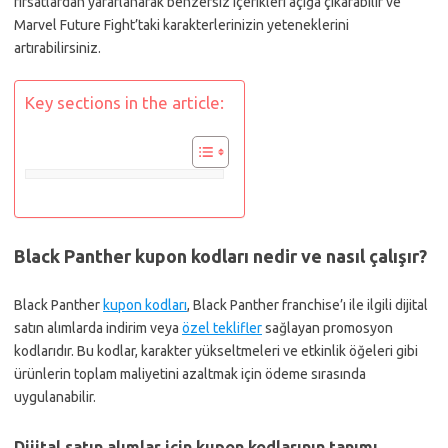
fırsatlardan yararlanarak benzersiz içerikleri açığa çıkarabilir ve
Marvel Future Fight’taki karakterlerinizin yeteneklerini
artırabilirsiniz.
Key sections in the article:
Black Panther kupon kodları nedir ve nasıl çalışır?
Black Panther
kupon kodları
, Black Panther franchise’ı ile ilgili dijital
satın alımlarda indirim veya
özel teklifler
sağlayan promosyon
kodlarıdır. Bu kodlar, karakter yükseltmeleri ve etkinlik öğeleri gibi
ürünlerin toplam maliyetini azaltmak için ödeme sırasında
uygulanabilir.
Dijital satın alımlar için kupon kodlarının tanımı